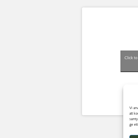
Click t
Vi an
att k
samty
ge et