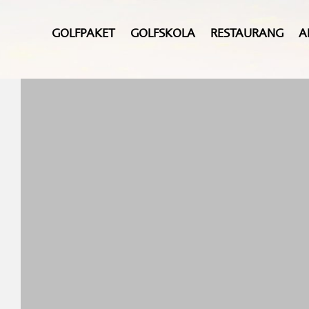
GOLFPAKET
GOLFSKOLA
RESTAURANG
A
JUL PÅ ARASLÖV
Upplev Jul på Araslöv, där vi klassiskt dukar
upp både jullunch och julbord på buffé med
allt som hör julen till!
Med vår Julbords-kasse, finns möjligheten at